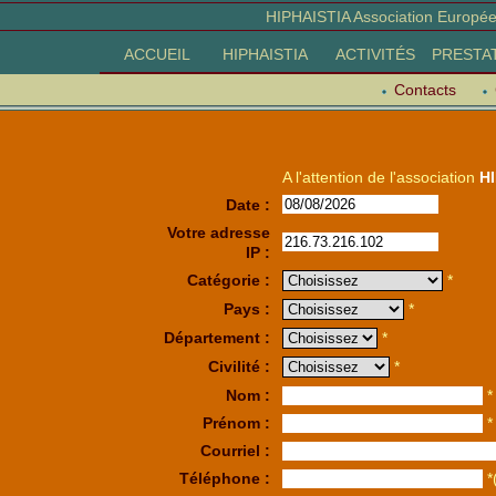
HIPHAISTIA Association Europée
ACCUEIL
HIPHAISTIA
ACTIVITÉS
PRESTA
Contacts
A l'attention de l'association
H
Date :
Votre adresse
IP :
Catégorie :
*
Pays :
*
Département :
*
Civilité :
*
Nom :
*
Prénom :
*
Courriel :
Téléphone :
*